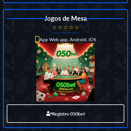
Jogos de Mesa
App Web app, Android, iOS
Registro 050bet